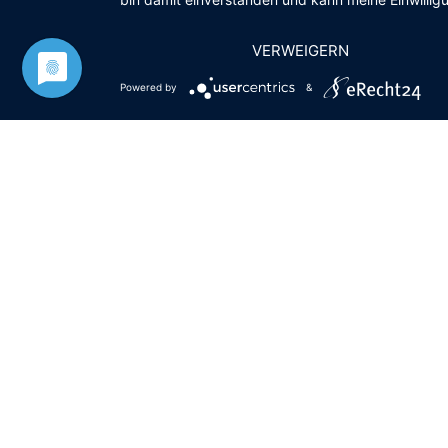
VERWEIGERN
Powered by
&
Gemeinde Kleinostheim
Rathaus
Kardinal-Faulhaber-Straße 12
63801 Kleinostheim
Postfach 11 10
Öffnungszeiten