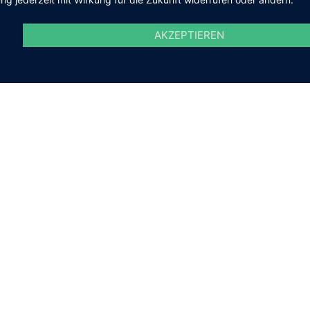
AKZEPTIEREN
Kontakt
Telefon
+49 (0) 6027 474-0
Fax
+49 (0) 6027 474-200
E-Mail
gemeinde@kleinosthei
Social Media