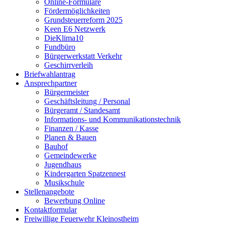
Online-Formulare
Fördermöglichkeiten
Grundsteuerreform 2025
Keen E6 Netzwerk
DieKlima10
Fundbüro
Bürgerwerkstatt Verkehr
Geschirrverleih
Briefwahlantrag
Ansprechpartner
Bürgermeister
Geschäftsleitung / Personal
Bürgeramt / Standesamt
Informations- und Kommunikationstechnik
Finanzen / Kasse
Planen & Bauen
Bauhof
Gemeindewerke
Jugendhaus
Kindergarten Spatzennest
Musikschule
Stellenangebote
Bewerbung Online
Kontaktformular
Freiwillige Feuerwehr Kleinostheim