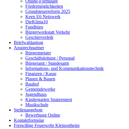
Online-Formulare
Fördermöglichkeiten
Grundsteuerreform 2025
Keen E6 Netzwerk
DieKlima10
Fundbüro
Bürgerwerkstatt Verkehr
Geschirrverleih
Briefwahlantrag
Ansprechpartner
Bürgermeister
Geschäftsleitung / Personal
Bürgeramt / Standesamt
Informations- und Kommunikationstechnik
Finanzen / Kasse
Planen & Bauen
Bauhof
Gemeindewerke
Jugendhaus
Kindergarten Spatzennest
Musikschule
Stellenangebote
Bewerbung Online
Kontaktformular
Freiwillige Feuerwehr Kleinostheim