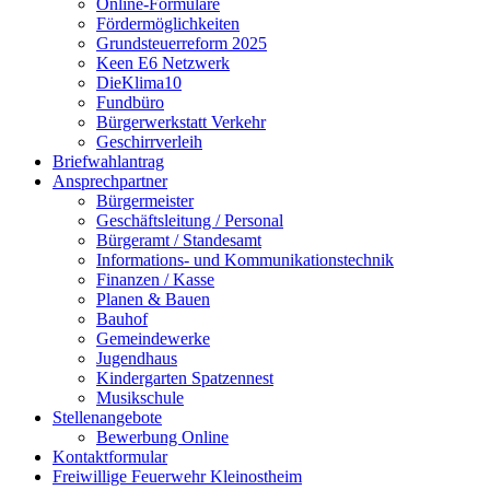
Online-Formulare
Fördermöglichkeiten
Grundsteuerreform 2025
Keen E6 Netzwerk
DieKlima10
Fundbüro
Bürgerwerkstatt Verkehr
Geschirrverleih
Briefwahlantrag
Ansprechpartner
Bürgermeister
Geschäftsleitung / Personal
Bürgeramt / Standesamt
Informations- und Kommunikationstechnik
Finanzen / Kasse
Planen & Bauen
Bauhof
Gemeindewerke
Jugendhaus
Kindergarten Spatzennest
Musikschule
Stellenangebote
Bewerbung Online
Kontaktformular
Freiwillige Feuerwehr Kleinostheim