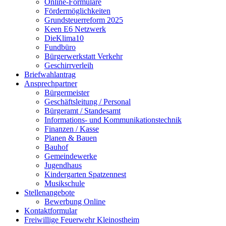
Online-Formulare
Fördermöglichkeiten
Grundsteuerreform 2025
Keen E6 Netzwerk
DieKlima10
Fundbüro
Bürgerwerkstatt Verkehr
Geschirrverleih
Briefwahlantrag
Ansprechpartner
Bürgermeister
Geschäftsleitung / Personal
Bürgeramt / Standesamt
Informations- und Kommunikationstechnik
Finanzen / Kasse
Planen & Bauen
Bauhof
Gemeindewerke
Jugendhaus
Kindergarten Spatzennest
Musikschule
Stellenangebote
Bewerbung Online
Kontaktformular
Freiwillige Feuerwehr Kleinostheim