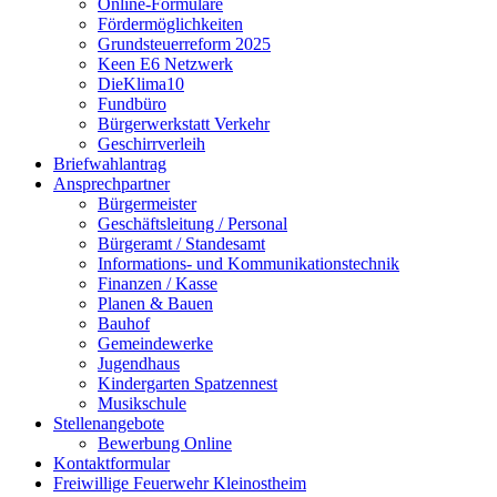
Online-Formulare
Fördermöglichkeiten
Grundsteuerreform 2025
Keen E6 Netzwerk
DieKlima10
Fundbüro
Bürgerwerkstatt Verkehr
Geschirrverleih
Briefwahlantrag
Ansprechpartner
Bürgermeister
Geschäftsleitung / Personal
Bürgeramt / Standesamt
Informations- und Kommunikationstechnik
Finanzen / Kasse
Planen & Bauen
Bauhof
Gemeindewerke
Jugendhaus
Kindergarten Spatzennest
Musikschule
Stellenangebote
Bewerbung Online
Kontaktformular
Freiwillige Feuerwehr Kleinostheim