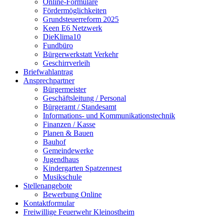
Online-Formulare
Fördermöglichkeiten
Grundsteuerreform 2025
Keen E6 Netzwerk
DieKlima10
Fundbüro
Bürgerwerkstatt Verkehr
Geschirrverleih
Briefwahlantrag
Ansprechpartner
Bürgermeister
Geschäftsleitung / Personal
Bürgeramt / Standesamt
Informations- und Kommunikationstechnik
Finanzen / Kasse
Planen & Bauen
Bauhof
Gemeindewerke
Jugendhaus
Kindergarten Spatzennest
Musikschule
Stellenangebote
Bewerbung Online
Kontaktformular
Freiwillige Feuerwehr Kleinostheim