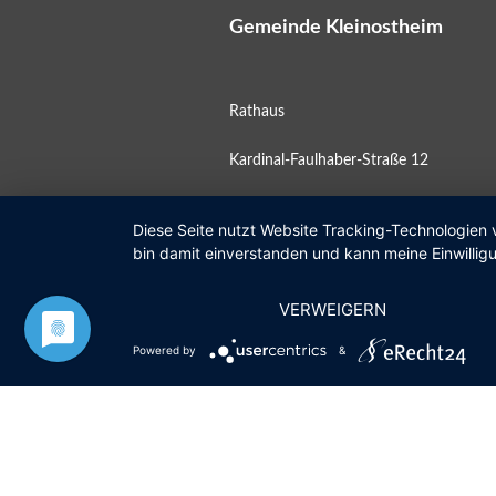
Gemeinde Kleinostheim
Rathaus
Kardinal-Faulhaber-Straße 12
63801 Kleinostheim
Diese Seite nutzt Website Tracking-Technologien 
bin damit einverstanden und kann meine Einwilligu
Postfach 11 10
VERWEIGERN
Öffnungszeiten
Powered by
&
Mo
08:00 – 12:00 Uhr
Di
geschlossen