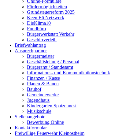
Online-Formulare
Fördermöglichkeiten
Grundsteuerreform 2025
Keen E6 Netzwerk
DieKlima10
Fundbüro
Bürgerwerkstatt Verkehr
Geschirrverleih
Briefwahlantrag
Ansprechpartner
Bürgermeister
Geschäftsleitung / Personal
Bürgeramt / Standesamt
Informations- und Kommunikationstechnik
Finanzen / Kasse
Planen & Bauen
Bauhof
Gemeindewerke
Jugendhaus
Kindergarten Spatzennest
Musikschule
Stellenangebote
Bewerbung Online
Kontaktformular
Freiwillige Feuerwehr Kleinostheim