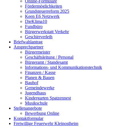
Online-Formulare
Fördermöglichkeiten
Grundsteuerreform 2025
Keen E6 Netzwerk
DieKlima10
Fundbüro
Bürgerwerkstatt Verkehr
Geschirrverleih
Briefwahlantrag
Ansprechpartner
Bürgermeister
Geschäftsleitung / Personal
Bürgeramt / Standesamt
Informations- und Kommunikationstechnik
Finanzen / Kasse
Planen & Bauen
Bauhof
Gemeindewerke
Jugendhaus
Kindergarten Spatzennest
Musikschule
Stellenangebote
Bewerbung Online
Kontaktformular
Freiwillige Feuerwehr Kleinostheim