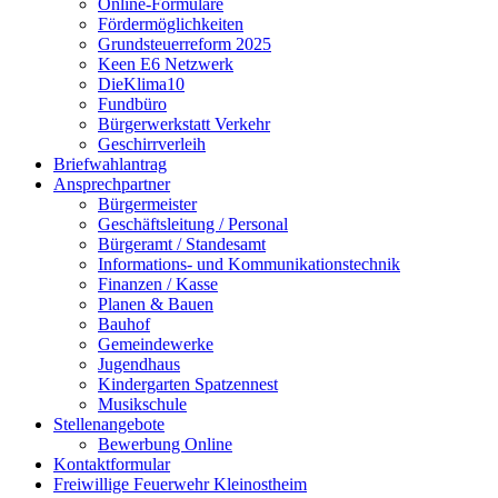
Online-Formulare
Fördermöglichkeiten
Grundsteuerreform 2025
Keen E6 Netzwerk
DieKlima10
Fundbüro
Bürgerwerkstatt Verkehr
Geschirrverleih
Briefwahlantrag
Ansprechpartner
Bürgermeister
Geschäftsleitung / Personal
Bürgeramt / Standesamt
Informations- und Kommunikationstechnik
Finanzen / Kasse
Planen & Bauen
Bauhof
Gemeindewerke
Jugendhaus
Kindergarten Spatzennest
Musikschule
Stellenangebote
Bewerbung Online
Kontaktformular
Freiwillige Feuerwehr Kleinostheim