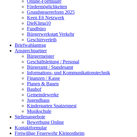
Online-Formulare
Fördermöglichkeiten
Grundsteuerreform 2025
Keen E6 Netzwerk
DieKlima10
Fundbüro
Bürgerwerkstatt Verkehr
Geschirrverleih
Briefwahlantrag
Ansprechpartner
Bürgermeister
Geschäftsleitung / Personal
Bürgeramt / Standesamt
Informations- und Kommunikationstechnik
Finanzen / Kasse
Planen & Bauen
Bauhof
Gemeindewerke
Jugendhaus
Kindergarten Spatzennest
Musikschule
Stellenangebote
Bewerbung Online
Kontaktformular
Freiwillige Feuerwehr Kleinostheim