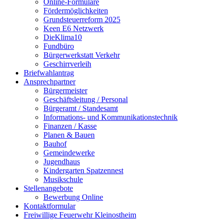
Online-Formulare
Fördermöglichkeiten
Grundsteuerreform 2025
Keen E6 Netzwerk
DieKlima10
Fundbüro
Bürgerwerkstatt Verkehr
Geschirrverleih
Briefwahlantrag
Ansprechpartner
Bürgermeister
Geschäftsleitung / Personal
Bürgeramt / Standesamt
Informations- und Kommunikationstechnik
Finanzen / Kasse
Planen & Bauen
Bauhof
Gemeindewerke
Jugendhaus
Kindergarten Spatzennest
Musikschule
Stellenangebote
Bewerbung Online
Kontaktformular
Freiwillige Feuerwehr Kleinostheim