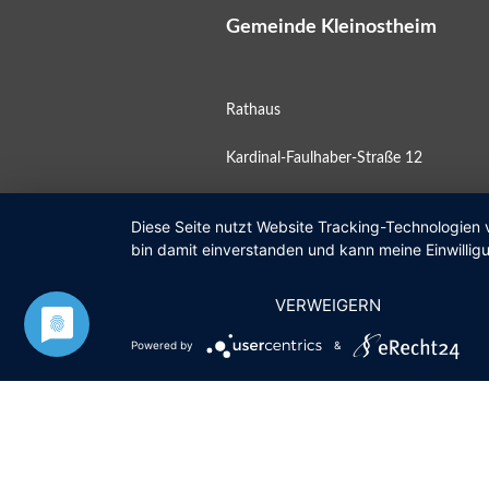
Gemeinde Kleinostheim
Rathaus
Kardinal-Faulhaber-Straße 12
63801 Kleinostheim
Diese Seite nutzt Website Tracking-Technologien 
bin damit einverstanden und kann meine Einwilligu
Postfach 11 10
VERWEIGERN
Öffnungszeiten
Powered by
&
Mo
08:00 – 12:00 Uhr
Di
geschlossen