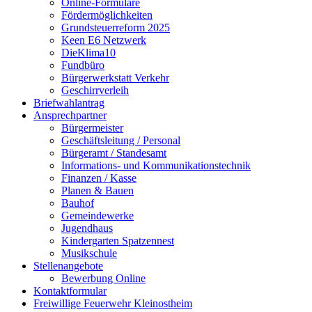
Online-Formulare
Fördermöglichkeiten
Grundsteuerreform 2025
Keen E6 Netzwerk
DieKlima10
Fundbüro
Bürgerwerkstatt Verkehr
Geschirrverleih
Briefwahlantrag
Ansprechpartner
Bürgermeister
Geschäftsleitung / Personal
Bürgeramt / Standesamt
Informations- und Kommunikationstechnik
Finanzen / Kasse
Planen & Bauen
Bauhof
Gemeindewerke
Jugendhaus
Kindergarten Spatzennest
Musikschule
Stellenangebote
Bewerbung Online
Kontaktformular
Freiwillige Feuerwehr Kleinostheim