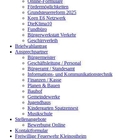
Online-Formulare
Fördermöglichkeiten
Grundsteuerreform 2025
Keen E6 Netzwerk
DieKlima10
Fundbüro
Bürgerwerkstatt Verkehr
Geschirrverleih
Briefwahlantrag
Ansprechpartner
Bürgermeister
Geschäftsleitung / Personal
Bürgeramt / Standesamt
Informations- und Kommunikationstechnik
Finanzen / Kasse
Planen & Bauen
Bauhof
Gemeindewerke
Jugendhaus
Kindergarten Spatzennest
Musikschule
Stellenangebote
Bewerbung Online
Kontaktformular
Freiwillige Feuerwehr Kleinostheim