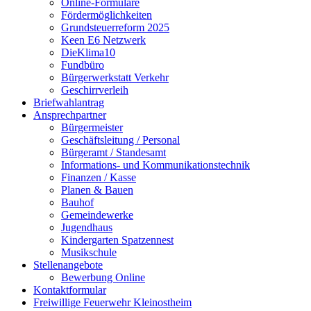
Online-Formulare
Fördermöglichkeiten
Grundsteuerreform 2025
Keen E6 Netzwerk
DieKlima10
Fundbüro
Bürgerwerkstatt Verkehr
Geschirrverleih
Briefwahlantrag
Ansprechpartner
Bürgermeister
Geschäftsleitung / Personal
Bürgeramt / Standesamt
Informations- und Kommunikationstechnik
Finanzen / Kasse
Planen & Bauen
Bauhof
Gemeindewerke
Jugendhaus
Kindergarten Spatzennest
Musikschule
Stellenangebote
Bewerbung Online
Kontaktformular
Freiwillige Feuerwehr Kleinostheim