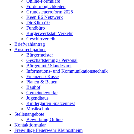
Online-Formulare
Fördermöglichkeiten
Grundsteuerreform 2025
Keen E6 Netzwerk
DieKlima10
Fundbüro
Bürgerwerkstatt Verkehr
Geschirrverleih
Briefwahlantrag
Ansprechpartner
Bürgermeister
Geschäftsleitung / Personal
Bürgeramt / Standesamt
Informations- und Kommunikationstechnik
Finanzen / Kasse
Planen & Bauen
Bauhof
Gemeindewerke
Jugendhaus
Kindergarten Spatzennest
Musikschule
Stellenangebote
Bewerbung Online
Kontaktformular
Freiwillige Feuerwehr Kleinostheim