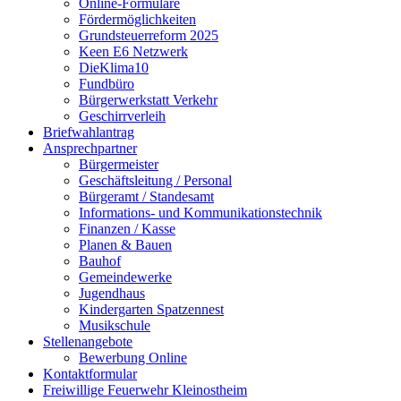
Online-Formulare
Fördermöglichkeiten
Grundsteuerreform 2025
Keen E6 Netzwerk
DieKlima10
Fundbüro
Bürgerwerkstatt Verkehr
Geschirrverleih
Briefwahlantrag
Ansprechpartner
Bürgermeister
Geschäftsleitung / Personal
Bürgeramt / Standesamt
Informations- und Kommunikationstechnik
Finanzen / Kasse
Planen & Bauen
Bauhof
Gemeindewerke
Jugendhaus
Kindergarten Spatzennest
Musikschule
Stellenangebote
Bewerbung Online
Kontaktformular
Freiwillige Feuerwehr Kleinostheim