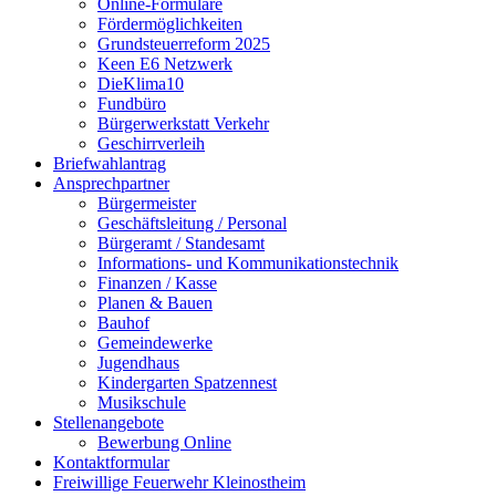
Online-Formulare
Fördermöglichkeiten
Grundsteuerreform 2025
Keen E6 Netzwerk
DieKlima10
Fundbüro
Bürgerwerkstatt Verkehr
Geschirrverleih
Briefwahlantrag
Ansprechpartner
Bürgermeister
Geschäftsleitung / Personal
Bürgeramt / Standesamt
Informations- und Kommunikationstechnik
Finanzen / Kasse
Planen & Bauen
Bauhof
Gemeindewerke
Jugendhaus
Kindergarten Spatzennest
Musikschule
Stellenangebote
Bewerbung Online
Kontaktformular
Freiwillige Feuerwehr Kleinostheim