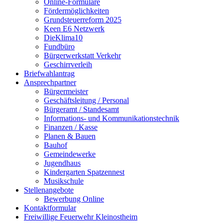
Online-Formulare
Fördermöglichkeiten
Grundsteuerreform 2025
Keen E6 Netzwerk
DieKlima10
Fundbüro
Bürgerwerkstatt Verkehr
Geschirrverleih
Briefwahlantrag
Ansprechpartner
Bürgermeister
Geschäftsleitung / Personal
Bürgeramt / Standesamt
Informations- und Kommunikationstechnik
Finanzen / Kasse
Planen & Bauen
Bauhof
Gemeindewerke
Jugendhaus
Kindergarten Spatzennest
Musikschule
Stellenangebote
Bewerbung Online
Kontaktformular
Freiwillige Feuerwehr Kleinostheim