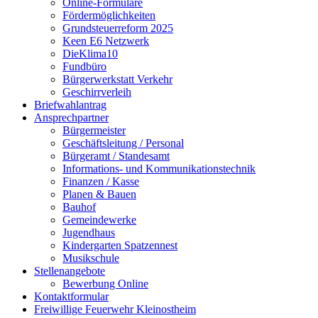
Online-Formulare
Fördermöglichkeiten
Grundsteuerreform 2025
Keen E6 Netzwerk
DieKlima10
Fundbüro
Bürgerwerkstatt Verkehr
Geschirrverleih
Briefwahlantrag
Ansprechpartner
Bürgermeister
Geschäftsleitung / Personal
Bürgeramt / Standesamt
Informations- und Kommunikationstechnik
Finanzen / Kasse
Planen & Bauen
Bauhof
Gemeindewerke
Jugendhaus
Kindergarten Spatzennest
Musikschule
Stellenangebote
Bewerbung Online
Kontaktformular
Freiwillige Feuerwehr Kleinostheim