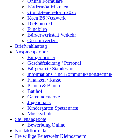
Online-Formulare
Fördermöglichkeiten
Grundsteuerreform 2025
Keen E6 Netzwerk
DieKlima10
Fundbüro
Bürgerwerkstatt Verkehr
Geschirrverleih
Briefwahlantrag
Ansprechpartner
Bürgermeister
Geschäftsleitung / Personal
Bürgeramt / Standesamt
Informations- und Kommunikationstechnik
Finanzen / Kasse
Planen & Bauen
Bauhof
Gemeindewerke
Jugendhaus
Kindergarten Spatzennest
Musikschule
Stellenangebote
Bewerbung Online
Kontaktformular
Freiwillige Feuerwehr Kleinostheim