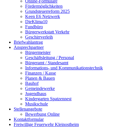
Online-Formulare
Fördermöglichkeiten
Grundsteuerreform 2025
Keen E6 Netzwerk
DieKlima10
Fundbüro
Bürgerwerkstatt Verkehr
Geschirrverleih
Briefwahlantrag
Ansprechpartner
Bürgermeister
Geschäftsleitung / Personal
Bürgeramt / Standesamt
Informations- und Kommunikationstechnik
Finanzen / Kasse
Planen & Bauen
Bauhof
Gemeindewerke
Jugendhaus
Kindergarten Spatzennest
Musikschule
Stellenangebote
Bewerbung Online
Kontaktformular
Freiwillige Feuerwehr Kleinostheim