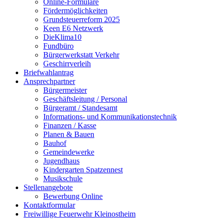
Online-Formulare
Fördermöglichkeiten
Grundsteuerreform 2025
Keen E6 Netzwerk
DieKlima10
Fundbüro
Bürgerwerkstatt Verkehr
Geschirrverleih
Briefwahlantrag
Ansprechpartner
Bürgermeister
Geschäftsleitung / Personal
Bürgeramt / Standesamt
Informations- und Kommunikationstechnik
Finanzen / Kasse
Planen & Bauen
Bauhof
Gemeindewerke
Jugendhaus
Kindergarten Spatzennest
Musikschule
Stellenangebote
Bewerbung Online
Kontaktformular
Freiwillige Feuerwehr Kleinostheim