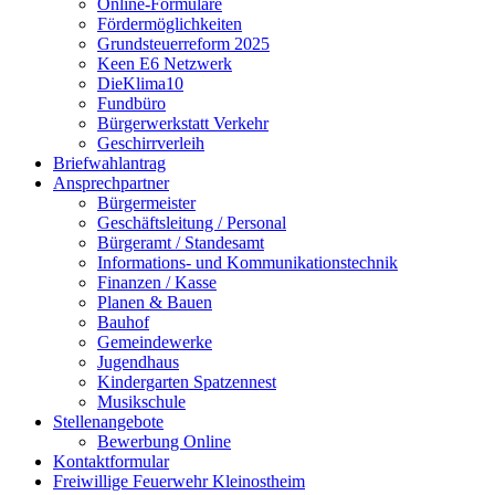
Online-Formulare
Fördermöglichkeiten
Grundsteuerreform 2025
Keen E6 Netzwerk
DieKlima10
Fundbüro
Bürgerwerkstatt Verkehr
Geschirrverleih
Briefwahlantrag
Ansprechpartner
Bürgermeister
Geschäftsleitung / Personal
Bürgeramt / Standesamt
Informations- und Kommunikationstechnik
Finanzen / Kasse
Planen & Bauen
Bauhof
Gemeindewerke
Jugendhaus
Kindergarten Spatzennest
Musikschule
Stellenangebote
Bewerbung Online
Kontaktformular
Freiwillige Feuerwehr Kleinostheim