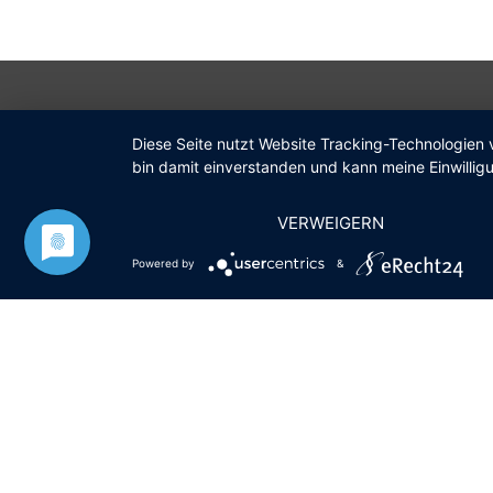
Diese Seite nutzt Website Tracking-Technologien 
Gemeinde Kleinostheim
bin damit einverstanden und kann meine Einwilligu
VERWEIGERN
Rathaus
Powered by
&
Kardinal-Faulhaber-Straße 12
63801 Kleinostheim
Postfach 11 10
Öffnungszeiten