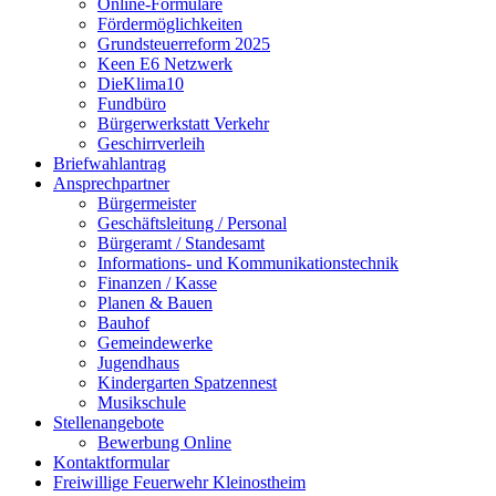
Online-Formulare
Fördermöglichkeiten
Grundsteuerreform 2025
Keen E6 Netzwerk
DieKlima10
Fundbüro
Bürgerwerkstatt Verkehr
Geschirrverleih
Briefwahlantrag
Ansprechpartner
Bürgermeister
Geschäftsleitung / Personal
Bürgeramt / Standesamt
Informations- und Kommunikationstechnik
Finanzen / Kasse
Planen & Bauen
Bauhof
Gemeindewerke
Jugendhaus
Kindergarten Spatzennest
Musikschule
Stellenangebote
Bewerbung Online
Kontaktformular
Freiwillige Feuerwehr Kleinostheim