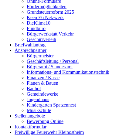
Online-Formulare
Fördermöglichkeiten
Grundsteuerreform 2025
Keen E6 Netzwerk
DieKlima10
Fundbüro
Bürgerwerkstatt Verkehr
Geschirrverleih
Briefwahlantrag
Ansprechpartner
Bürgermeister
Geschäftsleitung / Personal
Bürgeramt / Standesamt
Informations- und Kommunikationstechnik
Finanzen / Kasse
Planen & Bauen
Bauhof
Gemeindewerke
Jugendhaus
Kindergarten Spatzennest
Musikschule
Stellenangebote
Bewerbung Online
Kontaktformular
Freiwillige Feuerwehr Kleinostheim