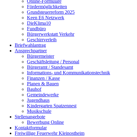
Online-Formulare
Fördermöglichkeiten
Grundsteuerreform 2025
Keen E6 Netzwerk
DieKlima10
Fundbüro
Bürgerwerkstatt Verkehr
Geschirrverleih
Briefwahlantrag
Ansprechpartner
Bürgermeister
Geschäftsleitung / Personal
Bürgeramt / Standesamt
Informations- und Kommunikationstechnik
Finanzen / Kasse
Planen & Bauen
Bauhof
Gemeindewerke
Jugendhaus
Kindergarten Spatzennest
Musikschule
Stellenangebote
Bewerbung Online
Kontaktformular
Freiwillige Feuerwehr Kleinostheim