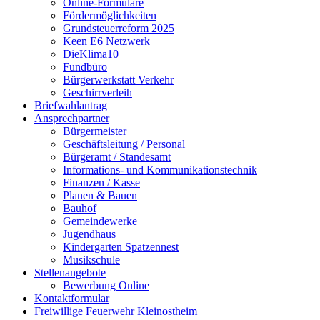
Online-Formulare
Fördermöglichkeiten
Grundsteuerreform 2025
Keen E6 Netzwerk
DieKlima10
Fundbüro
Bürgerwerkstatt Verkehr
Geschirrverleih
Briefwahlantrag
Ansprechpartner
Bürgermeister
Geschäftsleitung / Personal
Bürgeramt / Standesamt
Informations- und Kommunikationstechnik
Finanzen / Kasse
Planen & Bauen
Bauhof
Gemeindewerke
Jugendhaus
Kindergarten Spatzennest
Musikschule
Stellenangebote
Bewerbung Online
Kontaktformular
Freiwillige Feuerwehr Kleinostheim