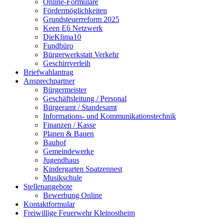
Online-Formulare
Fördermöglichkeiten
Grundsteuerreform 2025
Keen E6 Netzwerk
DieKlima10
Fundbüro
Bürgerwerkstatt Verkehr
Geschirrverleih
Briefwahlantrag
Ansprechpartner
Bürgermeister
Geschäftsleitung / Personal
Bürgeramt / Standesamt
Informations- und Kommunikationstechnik
Finanzen / Kasse
Planen & Bauen
Bauhof
Gemeindewerke
Jugendhaus
Kindergarten Spatzennest
Musikschule
Stellenangebote
Bewerbung Online
Kontaktformular
Freiwillige Feuerwehr Kleinostheim