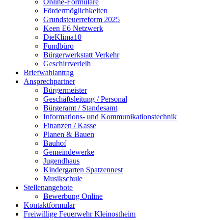
Online-Formulare
Fördermöglichkeiten
Grundsteuerreform 2025
Keen E6 Netzwerk
DieKlima10
Fundbüro
Bürgerwerkstatt Verkehr
Geschirrverleih
Briefwahlantrag
Ansprechpartner
Bürgermeister
Geschäftsleitung / Personal
Bürgeramt / Standesamt
Informations- und Kommunikationstechnik
Finanzen / Kasse
Planen & Bauen
Bauhof
Gemeindewerke
Jugendhaus
Kindergarten Spatzennest
Musikschule
Stellenangebote
Bewerbung Online
Kontaktformular
Freiwillige Feuerwehr Kleinostheim