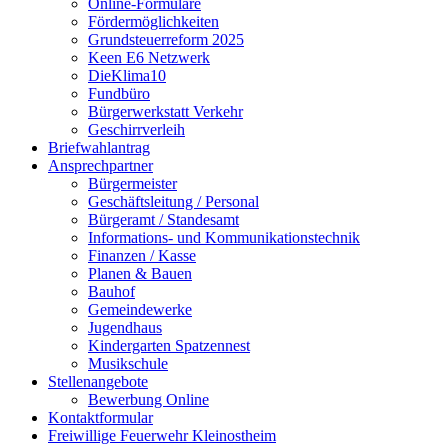
Online-Formulare
Fördermöglichkeiten
Grundsteuerreform 2025
Keen E6 Netzwerk
DieKlima10
Fundbüro
Bürgerwerkstatt Verkehr
Geschirrverleih
Briefwahlantrag
Ansprechpartner
Bürgermeister
Geschäftsleitung / Personal
Bürgeramt / Standesamt
Informations- und Kommunikationstechnik
Finanzen / Kasse
Planen & Bauen
Bauhof
Gemeindewerke
Jugendhaus
Kindergarten Spatzennest
Musikschule
Stellenangebote
Bewerbung Online
Kontaktformular
Freiwillige Feuerwehr Kleinostheim