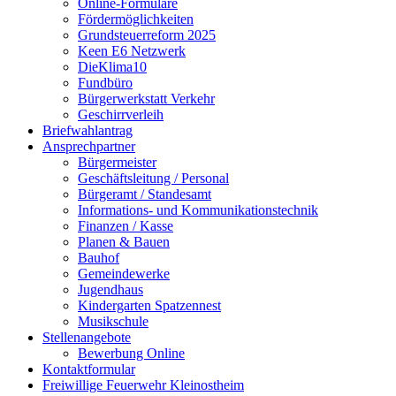
Online-Formulare
Fördermöglichkeiten
Grundsteuerreform 2025
Keen E6 Netzwerk
DieKlima10
Fundbüro
Bürgerwerkstatt Verkehr
Geschirrverleih
Briefwahlantrag
Ansprechpartner
Bürgermeister
Geschäftsleitung / Personal
Bürgeramt / Standesamt
Informations- und Kommunikationstechnik
Finanzen / Kasse
Planen & Bauen
Bauhof
Gemeindewerke
Jugendhaus
Kindergarten Spatzennest
Musikschule
Stellenangebote
Bewerbung Online
Kontaktformular
Freiwillige Feuerwehr Kleinostheim