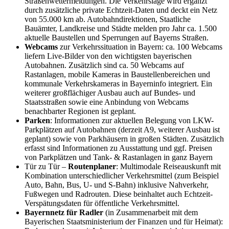
Straßenwettermeldungen. Die Verkehrslage wird ergänzt
durch zusätzliche private Echtzeit-Daten und deckt ein Netz
von 55.000 km ab. Autobahndirektionen, Staatliche
Bauämter, Landkreise und Städte melden pro Jahr ca. 1.500
aktuelle Baustellen und Sperrungen auf Bayerns Straßen.
Webcams
zur Verkehrssituation in Bayern: ca. 100 Webcams
liefern Live-Bilder von den wichtigsten bayerischen
Autobahnen. Zusätzlich sind ca. 50 Webcams auf
Rastanlagen, mobile Kameras in Baustellenbereichen und
kommunale Verkehrskameras in Bayerninfo integriert. Ein
weiterer großflächiger Ausbau auch auf Bundes- und
Staatsstraßen sowie eine Anbindung von Webcams
benachbarter Regionen ist geplant.
Parken
: Informationen zur aktuellen Belegung von LKW-
Parkplätzen auf Autobahnen (derzeit A9, weiterer Ausbau ist
geplant) sowie von Parkhäusern in großen Städten. Zusätzlich
erfasst sind Informationen zu Ausstattung und ggf. Preisen
von Parkplätzen und Tank- & Rastanlagen in ganz Bayern
Tür zu Tür –
Routenplaner
: Multimodale Reiseauskunft mit
Kombination unterschiedlicher Verkehrsmittel (zum Beispiel
Auto, Bahn, Bus, U- und S-Bahn) inklusive Nahverkehr,
Fußwegen und Radrouten. Diese beinhaltet auch Echtzeit-
Verspätungsdaten für öffentliche Verkehrsmittel.
Bayernnetz für Radler
(in Zusammenarbeit mit dem
Bayerischen Staatsministerium der Finanzen und für Heimat):