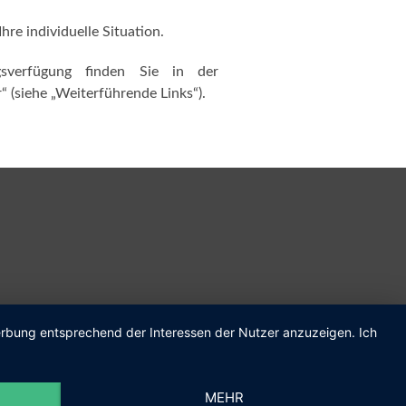
hre individuelle Situation.
sverfügung finden Sie in der
“ (siehe „Weiterführende Links“).
Werbung entsprechend der Interessen der Nutzer anzuzeigen. Ich
m.de
MEHR