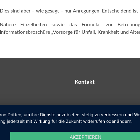
Dies sind aber – wie gesagt – nur Anregungen. Entscheidend ist I
Nähere Einzelheiten sowie das Formular zur Betreuung
Informationsbroschüre „Vorsorge für Unfall, Krankheit und Alter
Kontakt
Telefon
+49 (0) 6027 474-0
von Dritten, um ihre Dienste anzubieten, stetig zu verbessern und 
ng jederzeit mit Wirkung für die Zukunft widerrufen oder ändern.
Fax
+49 (0) 6027 474-200
E-Mail
gemeinde@kleinosthei
AKZEPTIEREN