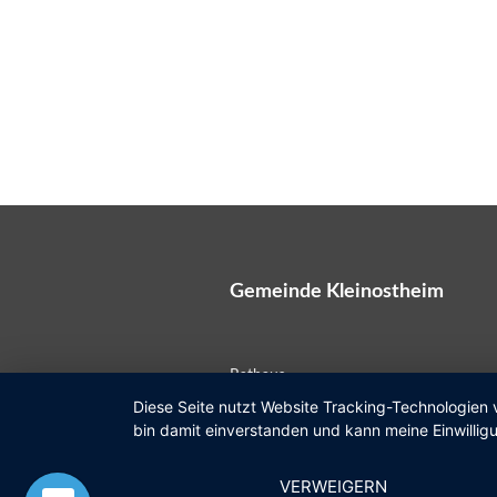
Gemeinde Kleinostheim
Rathaus
Diese Seite nutzt Website Tracking-Technologien 
Kardinal-Faulhaber-Straße 12
bin damit einverstanden und kann meine Einwilligu
63801 Kleinostheim
VERWEIGERN