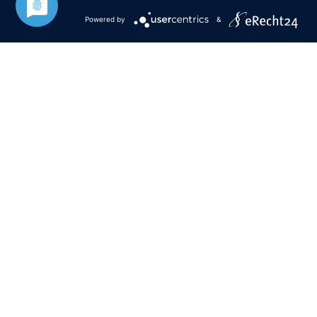
Postfach 11 10
Powered by
&
Öffnungszeiten
Mo
08:00 – 12:00 Uhr
Di
geschlossen
Mi
08:00 – 12:00 Uhr
Do
08:00 – 12:00 Uhr
14:00 – 18:00 Uhr
Fr
08:00 – 12:00 Uhr
i. d. R. jeden 1. Samstag im Monat