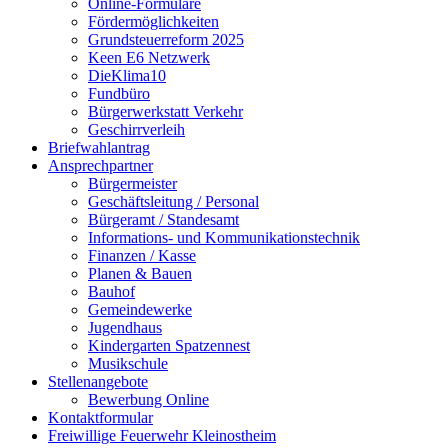
Online-Formulare
Fördermöglichkeiten
Grundsteuerreform 2025
Keen E6 Netzwerk
DieKlima10
Fundbüro
Bürgerwerkstatt Verkehr
Geschirrverleih
Briefwahlantrag
Ansprechpartner
Bürgermeister
Geschäftsleitung / Personal
Bürgeramt / Standesamt
Informations- und Kommunikationstechnik
Finanzen / Kasse
Planen & Bauen
Bauhof
Gemeindewerke
Jugendhaus
Kindergarten Spatzennest
Musikschule
Stellenangebote
Bewerbung Online
Kontaktformular
Freiwillige Feuerwehr Kleinostheim