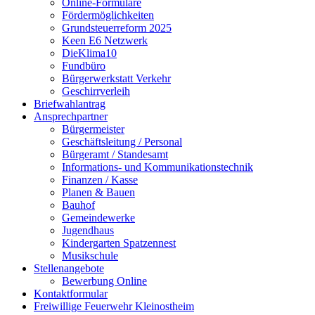
Online-Formulare
Fördermöglichkeiten
Grundsteuerreform 2025
Keen E6 Netzwerk
DieKlima10
Fundbüro
Bürgerwerkstatt Verkehr
Geschirrverleih
Briefwahlantrag
Ansprechpartner
Bürgermeister
Geschäftsleitung / Personal
Bürgeramt / Standesamt
Informations- und Kommunikationstechnik
Finanzen / Kasse
Planen & Bauen
Bauhof
Gemeindewerke
Jugendhaus
Kindergarten Spatzennest
Musikschule
Stellenangebote
Bewerbung Online
Kontaktformular
Freiwillige Feuerwehr Kleinostheim