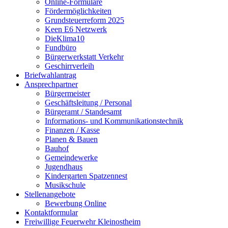
Online-Formulare
Fördermöglichkeiten
Grundsteuerreform 2025
Keen E6 Netzwerk
DieKlima10
Fundbüro
Bürgerwerkstatt Verkehr
Geschirrverleih
Briefwahlantrag
Ansprechpartner
Bürgermeister
Geschäftsleitung / Personal
Bürgeramt / Standesamt
Informations- und Kommunikationstechnik
Finanzen / Kasse
Planen & Bauen
Bauhof
Gemeindewerke
Jugendhaus
Kindergarten Spatzennest
Musikschule
Stellenangebote
Bewerbung Online
Kontaktformular
Freiwillige Feuerwehr Kleinostheim