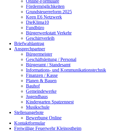
Online-Formulare
Fördermöglichkeiten
Grundsteuerreform 2025
Keen E6 Netzwerk
DieKlima10
Fundbüro
Bürgerwerkstatt Verkehr
Geschirrverleih
Briefwahlantrag
Ansprechpartner
Bürgermeister
Geschäftsleitung / Personal
Bürgeramt / Standesamt
Informations- und Kommunikationstechnik
Finanzen / Kasse
Planen & Bauen
Bauhof
Gemeindewerke
Jugendhaus
Kindergarten Spatzennest
Musikschule
Stellenangebote
Bewerbung Online
Kontaktformular
Freiwillige Feuerwehr Kleinostheim