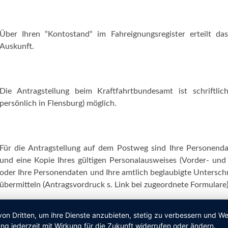
Über Ihren “Kontostand“ im Fahreignungsregister erteilt da
Auskunft.
Die Antragstellung beim Kraftfahrtbundesamt ist schriftli
persönlich in Flensburg) möglich.
Für die Antragstellung auf dem Postweg sind Ihre Personendat
und eine Kopie Ihres gültigen Personalausweises (Vorder- und 
oder Ihre Personendaten und Ihre amtlich beglaubigte Untersch
übermitteln (Antragsvordruck s. Link bei zugeordnete Formulare)
von Dritten, um ihre Dienste anzubieten, stetig zu verbessern und 
ng jederzeit mit Wirkung für die Zukunft widerrufen oder ändern.