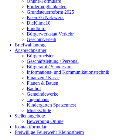
Online-Formulare
Fördermöglichkeiten
Grundsteuerreform 2025
Keen E6 Netzwerk
DieKlima10
Fundbüro
Bürgerwerkstatt Verkehr
Geschirrverleih
Briefwahlantrag
Ansprechpartner
Bürgermeister
Geschäftsleitung / Personal
Bürgeramt / Standesamt
Informations- und Kommunikationstechnik
Finanzen / Kasse
Planen & Bauen
Bauhof
Gemeindewerke
Jugendhaus
Kindergarten Spatzennest
Musikschule
Stellenangebote
Bewerbung Online
Kontaktformular
Freiwillige Feuerwehr Kleinostheim