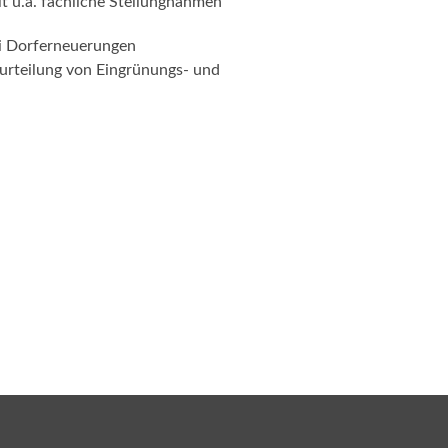
lt u.a. fachliche Stellungnahmen
i Dorferneuerungen
urteilung von Eingrünungs- und