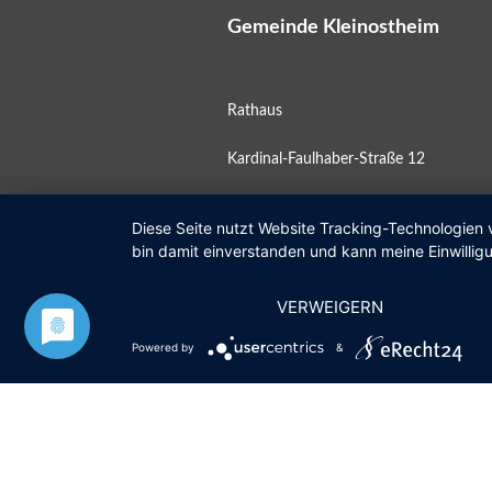
Gemeinde Kleinostheim
Rathaus
Kardinal-Faulhaber-Straße 12
63801 Kleinostheim
Diese Seite nutzt Website Tracking-Technologien 
bin damit einverstanden und kann meine Einwilligu
Postfach 11 10
VERWEIGERN
Öffnungszeiten
Powered by
&
Mo
08:00 – 12:00 Uhr
Di
geschlossen