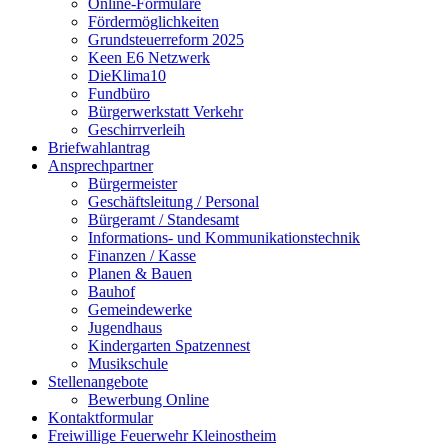
Online-Formulare
Fördermöglichkeiten
Grundsteuerreform 2025
Keen E6 Netzwerk
DieKlima10
Fundbüro
Bürgerwerkstatt Verkehr
Geschirrverleih
Briefwahlantrag
Ansprechpartner
Bürgermeister
Geschäftsleitung / Personal
Bürgeramt / Standesamt
Informations- und Kommunikationstechnik
Finanzen / Kasse
Planen & Bauen
Bauhof
Gemeindewerke
Jugendhaus
Kindergarten Spatzennest
Musikschule
Stellenangebote
Bewerbung Online
Kontaktformular
Freiwillige Feuerwehr Kleinostheim