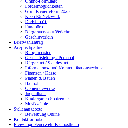
Online-Formulare
Fördermöglichkeiten
Grundsteuerreform 2025
Keen E6 Netzwerk
DieKlima10
Fundbüro
Bürgerwerkstatt Verkehr
Geschirrverleih
Briefwahlantrag
Ansprechpartner
Bürgermeister
Geschäftsleitung / Personal
Bürgeramt / Standesamt
Informations- und Kommunikationstechnik
Finanzen / Kasse
Planen & Bauen
Bauhof
Gemeindewerke
Jugendhaus
Kindergarten Spatzennest
Musikschule
Stellenangebote
Bewerbung Online
Kontaktformular
Freiwillige Feuerwehr Kleinostheim