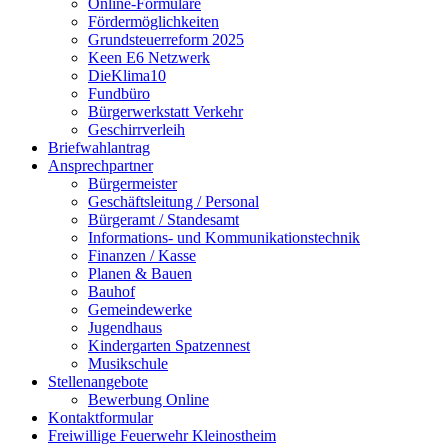
Online-Formulare
Fördermöglichkeiten
Grundsteuerreform 2025
Keen E6 Netzwerk
DieKlima10
Fundbüro
Bürgerwerkstatt Verkehr
Geschirrverleih
Briefwahlantrag
Ansprechpartner
Bürgermeister
Geschäftsleitung / Personal
Bürgeramt / Standesamt
Informations- und Kommunikationstechnik
Finanzen / Kasse
Planen & Bauen
Bauhof
Gemeindewerke
Jugendhaus
Kindergarten Spatzennest
Musikschule
Stellenangebote
Bewerbung Online
Kontaktformular
Freiwillige Feuerwehr Kleinostheim