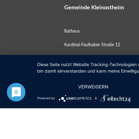
Gemeinde Kleinostheim
Rathaus
Kardinal-Faulhaber-Straße 12
63801 Kleinostheim
Diese Seite nutzt Website Tracking-Technologien 
bin damit einverstanden und kann meine Einwilligu
Postfach 11 10
VERWEIGERN
Öffnungszeiten
Powered by
&
Mo
08:00 – 12:00 Uhr
Di
geschlossen