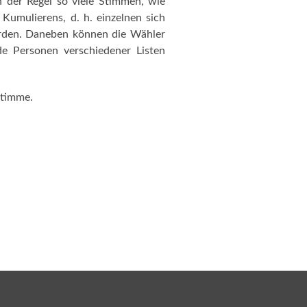
 der Regel so viele Stimmen, wie
Kumulierens, d. h. einzelnen sich
rden. Daneben können die Wähler
e Personen verschiedener Listen
Stimme.