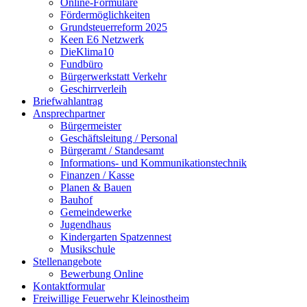
Online-Formulare
Fördermöglichkeiten
Grundsteuerreform 2025
Keen E6 Netzwerk
DieKlima10
Fundbüro
Bürgerwerkstatt Verkehr
Geschirrverleih
Briefwahlantrag
Ansprechpartner
Bürgermeister
Geschäftsleitung / Personal
Bürgeramt / Standesamt
Informations- und Kommunikationstechnik
Finanzen / Kasse
Planen & Bauen
Bauhof
Gemeindewerke
Jugendhaus
Kindergarten Spatzennest
Musikschule
Stellenangebote
Bewerbung Online
Kontaktformular
Freiwillige Feuerwehr Kleinostheim