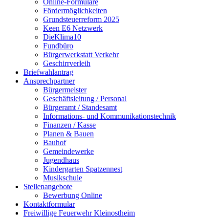
Online-Formulare
Fördermöglichkeiten
Grundsteuerreform 2025
Keen E6 Netzwerk
DieKlima10
Fundbüro
Bürgerwerkstatt Verkehr
Geschirrverleih
Briefwahlantrag
Ansprechpartner
Bürgermeister
Geschäftsleitung / Personal
Bürgeramt / Standesamt
Informations- und Kommunikationstechnik
Finanzen / Kasse
Planen & Bauen
Bauhof
Gemeindewerke
Jugendhaus
Kindergarten Spatzennest
Musikschule
Stellenangebote
Bewerbung Online
Kontaktformular
Freiwillige Feuerwehr Kleinostheim