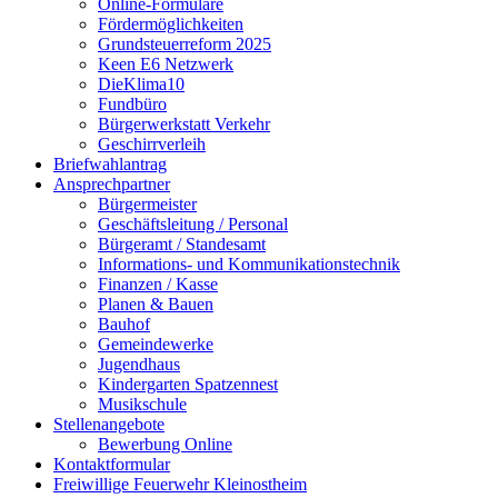
Online-Formulare
Fördermöglichkeiten
Grundsteuerreform 2025
Keen E6 Netzwerk
DieKlima10
Fundbüro
Bürgerwerkstatt Verkehr
Geschirrverleih
Briefwahlantrag
Ansprechpartner
Bürgermeister
Geschäftsleitung / Personal
Bürgeramt / Standesamt
Informations- und Kommunikationstechnik
Finanzen / Kasse
Planen & Bauen
Bauhof
Gemeindewerke
Jugendhaus
Kindergarten Spatzennest
Musikschule
Stellenangebote
Bewerbung Online
Kontaktformular
Freiwillige Feuerwehr Kleinostheim